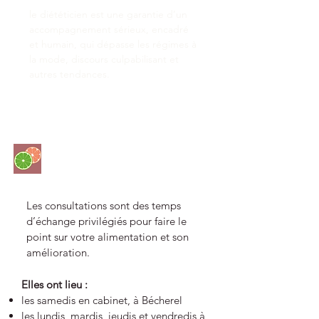
le diététicien est une garantie d’un
accompagnement sérieux, encadré
et humain, qui dépasse les régimes à
la mode, discours culpabilisant et
autres tendances.
Consultations
Les consultations sont des temps
d’échange privilégiés pour faire le
point sur votre alimentation et son
amélioration.
Elles ont lieu :
les samedis en cabinet, à Bécherel
les lundis, mardis, jeudis et vendredis à